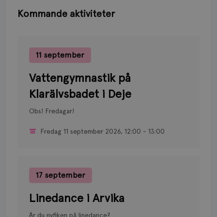
Kommande aktiviteter
Vattengymnastik
på
11
september
Klarälvsbadet
Vattengymnastik på
i
Deje
Klarälvsbadet i Deje
Obs! Fredagar!
Fredag 11 september 2026, 12:00 - 13:00
Linedance
i
17
september
Arvika
Linedance i Arvika
Är du nyfiken på linedance?