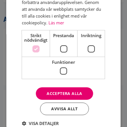
förbättra användarupplevelsen. Genom
att använda vår webbplats samtycker du
till alla cookies i enlighet med vår
AKTUELLT
cookiepolicy.
Läs mer
Strikt
Prestanda
Inriktning
LIDER DU AV HJÄRNTRÖTTHET?
nödvändigt
Funktioner
02 OKTOBER 2025
ACCEPTERA ALLA
DIGITALA STÖDGRUPPER
AVVISA ALLT
Är du medlem och har kurativ eller spridd
bröstcancer? Vill du få stöd i en grupp med kvinnor
som befinner sig i liknande situation? Ansök till
VISA DETALJER