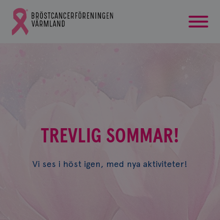
startsida
Gå
till
Bröstcancerförbundets
startsida
TREVLIG SOMMAR!
Vi ses i höst igen, med nya aktiviteter!